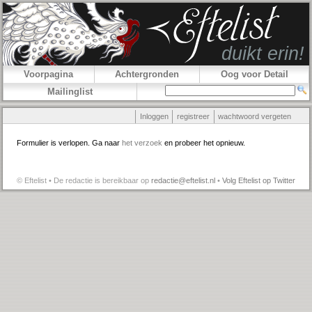
Voorpagina
Achtergronden
Oog voor Detail
Mailinglist
Inloggen
registreer
wachtwoord vergeten
Formulier is verlopen. Ga naar
het verzoek
en probeer het opnieuw.
© Eftelist • De redactie is bereikbaar op
redactie@eftelist.nl
•
Volg Eftelist op Twitter