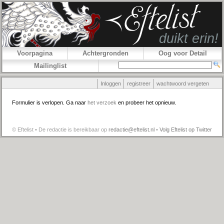
Voorpagina
Achtergronden
Oog voor Detail
Mailinglist
Inloggen
registreer
wachtwoord vergeten
Formulier is verlopen. Ga naar
het verzoek
en probeer het opnieuw.
© Eftelist • De redactie is bereikbaar op
redactie@eftelist.nl
•
Volg Eftelist op Twitter