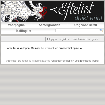
Voorpagina
Achtergronden
Oog voor Detail
Mailinglist
Inloggen
registreer
wachtwoord vergeten
Formulier is verlopen. Ga naar
het verzoek
en probeer het opnieuw.
© Eftelist • De redactie is bereikbaar op
redactie@eftelist.nl
•
Volg Eftelist op Twitter