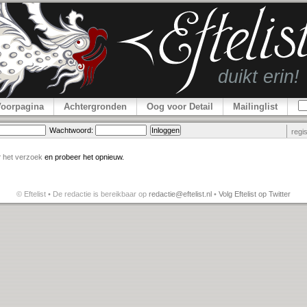
Voorpagina
Achtergronden
Oog voor Detail
Mailinglist
Wachtwoord:
regi
r
het verzoek
en probeer het opnieuw.
© Eftelist • De redactie is bereikbaar op
redactie@eftelist.nl
•
Volg Eftelist op Twitter