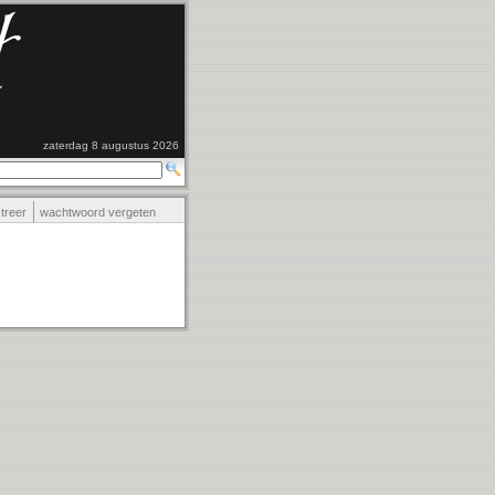
zaterdag 8 augustus 2026
streer
wachtwoord vergeten