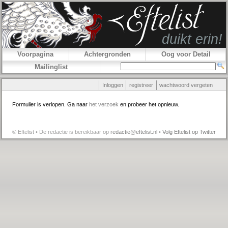
Voorpagina
Achtergronden
Oog voor Detail
Mailinglist
Inloggen
registreer
wachtwoord vergeten
Formulier is verlopen. Ga naar
het verzoek
en probeer het opnieuw.
© Eftelist • De redactie is bereikbaar op
redactie@eftelist.nl
•
Volg Eftelist op Twitter