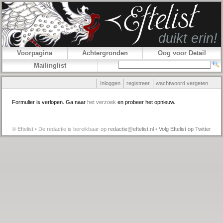
Voorpagina
Achtergronden
Oog voor Detail
Mailinglist
Inloggen
registreer
wachtwoord vergeten
Formulier is verlopen. Ga naar
het verzoek
en probeer het opnieuw.
© Eftelist • De redactie is bereikbaar op
redactie@eftelist.nl
•
Volg Eftelist op Twitter