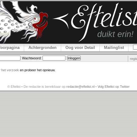
Voorpagina
Achtergronden
Oog voor Detail
Mailinglist
Wachtwoord:
regi
r
het verzoek
en probeer het opnieuw.
© Eftelist • De redactie is bereikbaar op
redactie@eftelist.nl
•
Volg Eftelist op Twitter