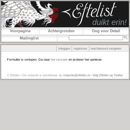
Voorpagina
Achtergronden
Oog voor Detail
Mailinglist
Inloggen
registreer
wachtwoord vergeten
Formulier is verlopen. Ga naar
het verzoek
en probeer het opnieuw.
© Eftelist • De redactie is bereikbaar op
redactie@eftelist.nl
•
Volg Eftelist op Twitter