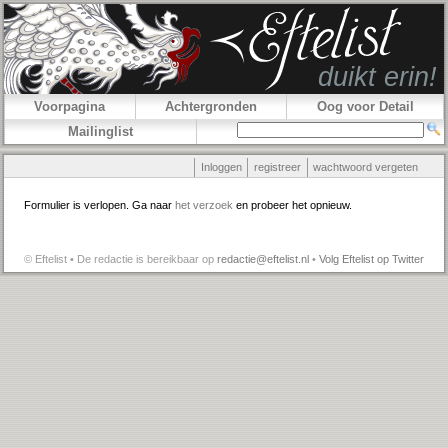
Voorpagina
Achtergronden
Oog voor Detail
Mailinglist
Inloggen
registreer
wachtwoord vergeten
Formulier is verlopen. Ga naar
het verzoek
en probeer het opnieuw.
© Eftelist • De redactie is bereikbaar op
redactie@eftelist.nl
•
Volg Eftelist op Twitter