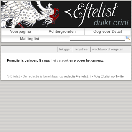
Voorpagina
Achtergronden
Oog voor Detail
Mailinglist
Inloggen
registreer
wachtwoord vergeten
Formulier is verlopen. Ga naar
het verzoek
en probeer het opnieuw.
© Eftelist • De redactie is bereikbaar op
redactie@eftelist.nl
•
Volg Eftelist op Twitter