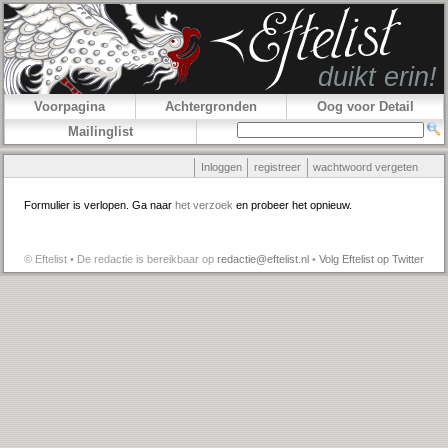
Voorpagina
Achtergronden
Oog voor Detail
Mailinglist
Inloggen
registreer
wachtwoord vergeten
Formulier is verlopen. Ga naar
het verzoek
en probeer het opnieuw.
© Eftelist • De redactie is bereikbaar op
redactie@eftelist.nl
•
Volg Eftelist op Twitter