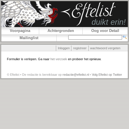
Voorpagina
Achtergronden
Oog voor Detail
Mailinglist
Inloggen
registreer
wachtwoord vergeten
Formulier is verlopen. Ga naar
het verzoek
en probeer het opnieuw.
© Eftelist • De redactie is bereikbaar op
redactie@eftelist.nl
•
Volg Eftelist op Twitter