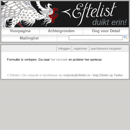
Voorpagina
Achtergronden
Oog voor Detail
Mailinglist
Inloggen
registreer
wachtwoord vergeten
Formulier is verlopen. Ga naar
het verzoek
en probeer het opnieuw.
© Eftelist • De redactie is bereikbaar op
redactie@eftelist.nl
•
Volg Eftelist op Twitter