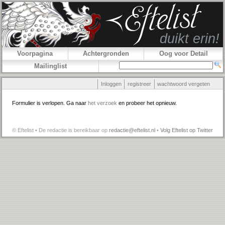
Voorpagina
Achtergronden
Oog voor Detail
Mailinglist
Inloggen
registreer
wachtwoord vergeten
Formulier is verlopen. Ga naar
het verzoek
en probeer het opnieuw.
© Eftelist • De redactie is bereikbaar op
redactie@eftelist.nl
•
Volg Eftelist op Twitter