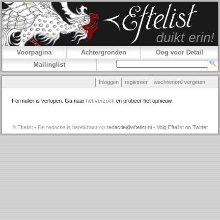
Voorpagina
Achtergronden
Oog voor Detail
Mailinglist
Inloggen
registreer
wachtwoord vergeten
Formulier is verlopen. Ga naar
het verzoek
en probeer het opnieuw.
© Eftelist • De redactie is bereikbaar op
redactie@eftelist.nl
•
Volg Eftelist op Twitter