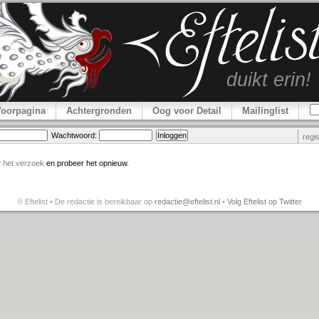
Voorpagina
Achtergronden
Oog voor Detail
Mailinglist
Wachtwoord:
regi
r
het verzoek
en probeer het opnieuw.
© Eftelist • De redactie is bereikbaar op
redactie@eftelist.nl
•
Volg Eftelist op Twitter