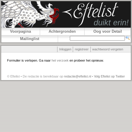
Voorpagina
Achtergronden
Oog voor Detail
Mailinglist
Inloggen
registreer
wachtwoord vergeten
Formulier is verlopen. Ga naar
het verzoek
en probeer het opnieuw.
© Eftelist • De redactie is bereikbaar op
redactie@eftelist.nl
•
Volg Eftelist op Twitter