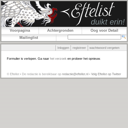
Voorpagina
Achtergronden
Oog voor Detail
Mailinglist
Inloggen
registreer
wachtwoord vergeten
Formulier is verlopen. Ga naar
het verzoek
en probeer het opnieuw.
© Eftelist • De redactie is bereikbaar op
redactie@eftelist.nl
•
Volg Eftelist op Twitter