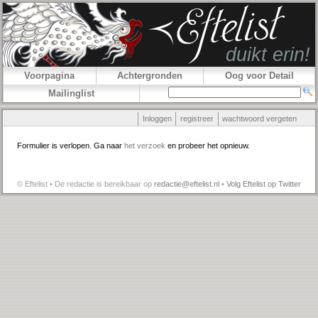
Voorpagina
Achtergronden
Oog voor Detail
Mailinglist
Inloggen
registreer
wachtwoord vergeten
Formulier is verlopen. Ga naar
het verzoek
en probeer het opnieuw.
© Eftelist • De redactie is bereikbaar op
redactie@eftelist.nl
•
Volg Eftelist op Twitter