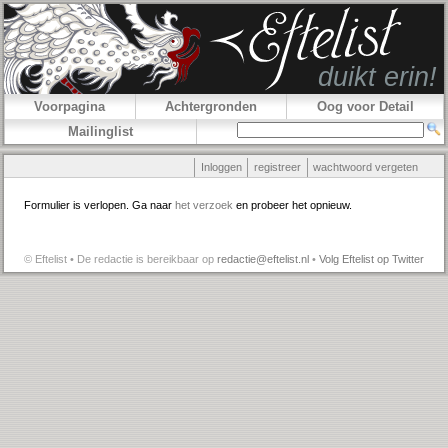
Voorpagina
Achtergronden
Oog voor Detail
Mailinglist
Inloggen
registreer
wachtwoord vergeten
Formulier is verlopen. Ga naar
het verzoek
en probeer het opnieuw.
© Eftelist • De redactie is bereikbaar op
redactie@eftelist.nl
•
Volg Eftelist op Twitter