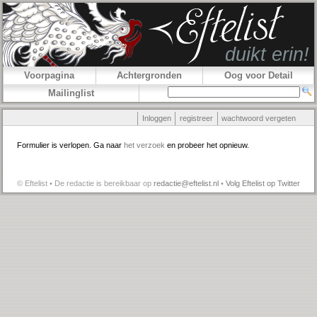
Voorpagina
Achtergronden
Oog voor Detail
Mailinglist
Inloggen
registreer
wachtwoord vergeten
Formulier is verlopen. Ga naar
het verzoek
en probeer het opnieuw.
© Eftelist • De redactie is bereikbaar op
redactie@eftelist.nl
•
Volg Eftelist op Twitter