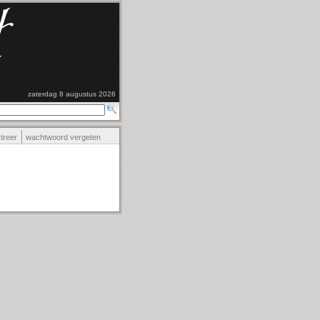
zaterdag 8 augustus 2026
streer
wachtwoord vergeten