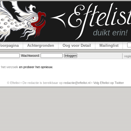
Voorpagina
Achtergronden
Oog voor Detail
Mailinglist
Wachtwoord:
regi
r
het verzoek
en probeer het opnieuw.
© Eftelist • De redactie is bereikbaar op
redactie@eftelist.nl
•
Volg Eftelist op Twitter