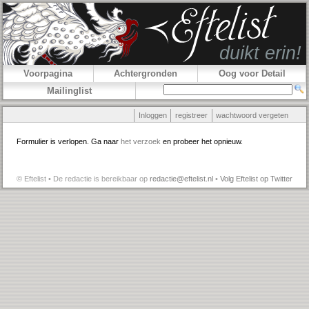
Voorpagina
Achtergronden
Oog voor Detail
Mailinglist
Inloggen
registreer
wachtwoord vergeten
Formulier is verlopen. Ga naar
het verzoek
en probeer het opnieuw.
© Eftelist • De redactie is bereikbaar op
redactie@eftelist.nl
•
Volg Eftelist op Twitter