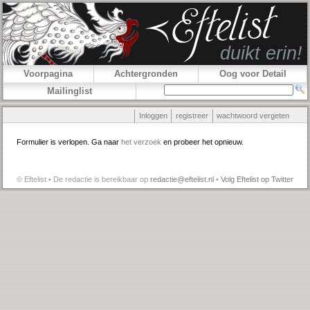
Voorpagina
Achtergronden
Oog voor Detail
Mailinglist
Inloggen
registreer
wachtwoord vergeten
Formulier is verlopen. Ga naar
het verzoek
en probeer het opnieuw.
© Eftelist • De redactie is bereikbaar op
redactie@eftelist.nl
•
Volg Eftelist op Twitter