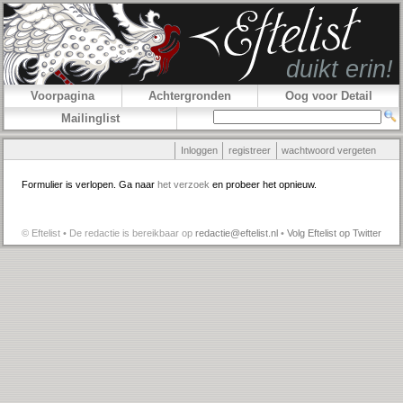
Voorpagina
Achtergronden
Oog voor Detail
Mailinglist
Inloggen
registreer
wachtwoord vergeten
Formulier is verlopen. Ga naar
het verzoek
en probeer het opnieuw.
© Eftelist • De redactie is bereikbaar op
redactie@eftelist.nl
•
Volg Eftelist op Twitter