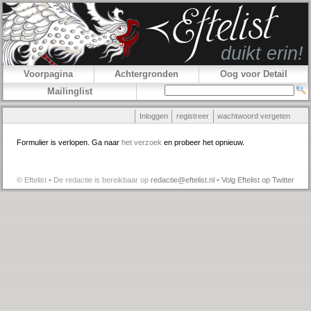
Voorpagina
Achtergronden
Oog voor Detail
Mailinglist
Inloggen
registreer
wachtwoord vergeten
Formulier is verlopen. Ga naar
het verzoek
en probeer het opnieuw.
© Eftelist • De redactie is bereikbaar op
redactie@eftelist.nl
•
Volg Eftelist op Twitter