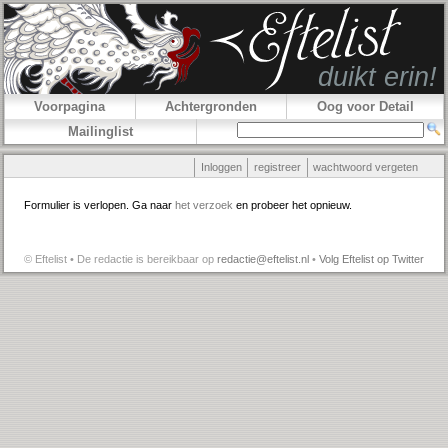
Voorpagina
Achtergronden
Oog voor Detail
Mailinglist
Inloggen
registreer
wachtwoord vergeten
Formulier is verlopen. Ga naar
het verzoek
en probeer het opnieuw.
© Eftelist • De redactie is bereikbaar op
redactie@eftelist.nl
•
Volg Eftelist op Twitter