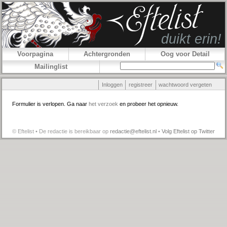
Voorpagina
Achtergronden
Oog voor Detail
Mailinglist
Inloggen
registreer
wachtwoord vergeten
Formulier is verlopen. Ga naar
het verzoek
en probeer het opnieuw.
© Eftelist • De redactie is bereikbaar op
redactie@eftelist.nl
•
Volg Eftelist op Twitter