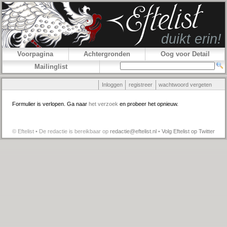
Voorpagina
Achtergronden
Oog voor Detail
Mailinglist
Inloggen
registreer
wachtwoord vergeten
Formulier is verlopen. Ga naar
het verzoek
en probeer het opnieuw.
© Eftelist • De redactie is bereikbaar op
redactie@eftelist.nl
•
Volg Eftelist op Twitter