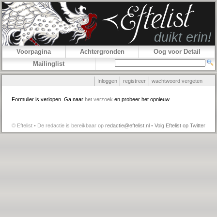
Voorpagina
Achtergronden
Oog voor Detail
Mailinglist
Inloggen
registreer
wachtwoord vergeten
Formulier is verlopen. Ga naar
het verzoek
en probeer het opnieuw.
© Eftelist • De redactie is bereikbaar op
redactie@eftelist.nl
•
Volg Eftelist op Twitter