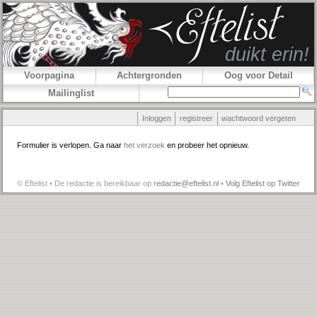
Voorpagina
Achtergronden
Oog voor Detail
Mailinglist
Inloggen
registreer
wachtwoord vergeten
Formulier is verlopen. Ga naar
het verzoek
en probeer het opnieuw.
© Eftelist • De redactie is bereikbaar op
redactie@eftelist.nl
•
Volg Eftelist op Twitter