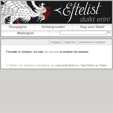
Voorpagina
Achtergronden
Oog voor Detail
Mailinglist
Inloggen
registreer
wachtwoord vergeten
Formulier is verlopen. Ga naar
het verzoek
en probeer het opnieuw.
© Eftelist • De redactie is bereikbaar op
redactie@eftelist.nl
•
Volg Eftelist op Twitter