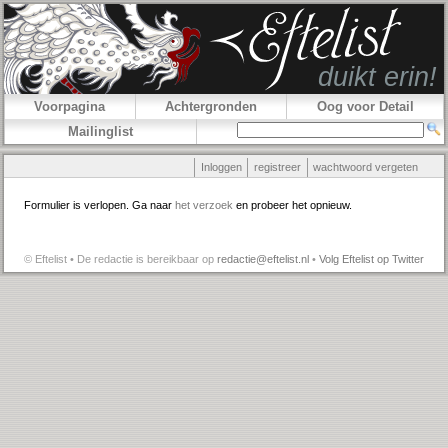
Voorpagina
Achtergronden
Oog voor Detail
Mailinglist
Inloggen
registreer
wachtwoord vergeten
Formulier is verlopen. Ga naar
het verzoek
en probeer het opnieuw.
© Eftelist • De redactie is bereikbaar op
redactie@eftelist.nl
•
Volg Eftelist op Twitter