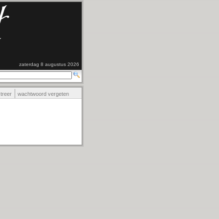
zaterdag 8 augustus 2026
streer
wachtwoord vergeten