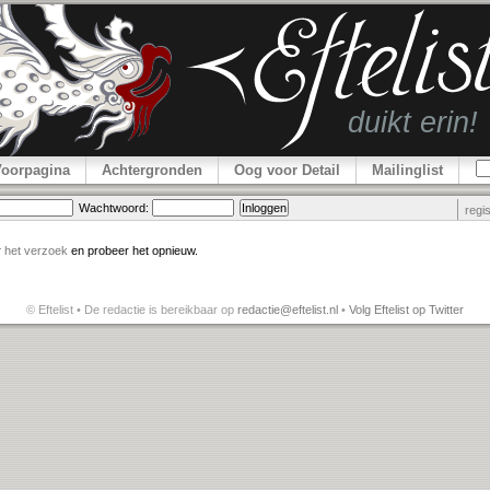
Voorpagina
Achtergronden
Oog voor Detail
Mailinglist
Wachtwoord:
regi
r
het verzoek
en probeer het opnieuw.
© Eftelist • De redactie is bereikbaar op
redactie@eftelist.nl
•
Volg Eftelist op Twitter