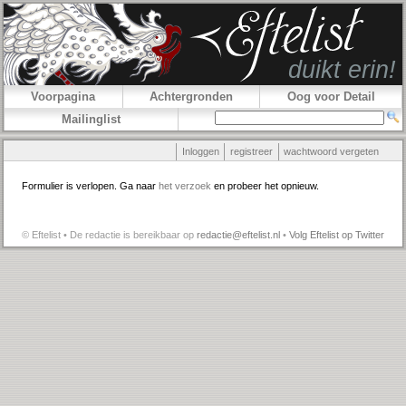
Voorpagina
Achtergronden
Oog voor Detail
Mailinglist
Inloggen
registreer
wachtwoord vergeten
Formulier is verlopen. Ga naar
het verzoek
en probeer het opnieuw.
© Eftelist • De redactie is bereikbaar op
redactie@eftelist.nl
•
Volg Eftelist op Twitter