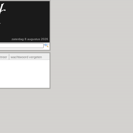
zaterdag 8 augustus 2026
streer
wachtwoord vergeten