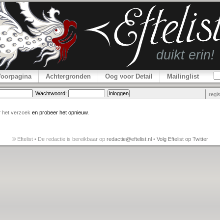
Voorpagina
Achtergronden
Oog voor Detail
Mailinglist
Wachtwoord:
regi
r
het verzoek
en probeer het opnieuw.
© Eftelist • De redactie is bereikbaar op
redactie@eftelist.nl
•
Volg Eftelist op Twitter