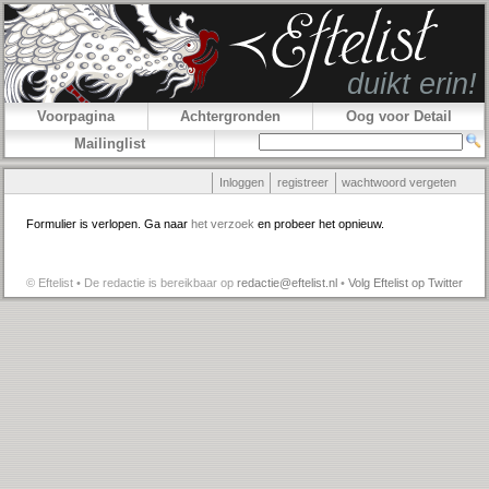
Voorpagina
Achtergronden
Oog voor Detail
Mailinglist
Inloggen
registreer
wachtwoord vergeten
Formulier is verlopen. Ga naar
het verzoek
en probeer het opnieuw.
© Eftelist • De redactie is bereikbaar op
redactie@eftelist.nl
•
Volg Eftelist op Twitter