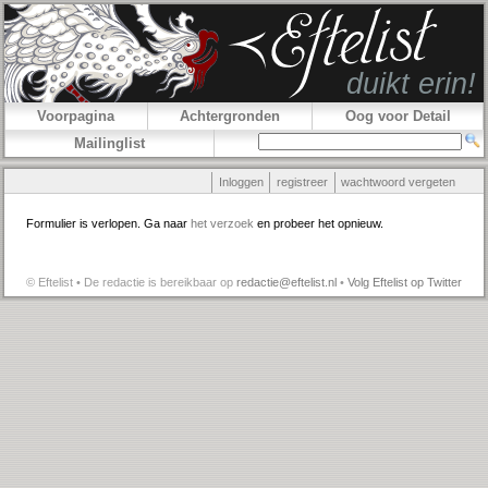
Voorpagina
Achtergronden
Oog voor Detail
Mailinglist
Inloggen
registreer
wachtwoord vergeten
Formulier is verlopen. Ga naar
het verzoek
en probeer het opnieuw.
© Eftelist • De redactie is bereikbaar op
redactie@eftelist.nl
•
Volg Eftelist op Twitter