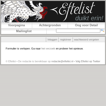
Voorpagina
Achtergronden
Oog voor Detail
Mailinglist
Inloggen
registreer
wachtwoord vergeten
Formulier is verlopen. Ga naar
het verzoek
en probeer het opnieuw.
© Eftelist • De redactie is bereikbaar op
redactie@eftelist.nl
•
Volg Eftelist op Twitter