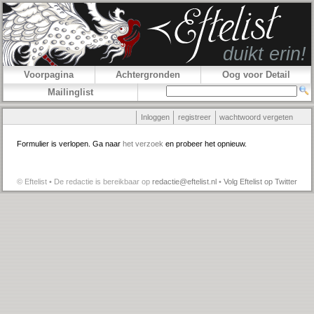
Voorpagina
Achtergronden
Oog voor Detail
Mailinglist
Inloggen
registreer
wachtwoord vergeten
Formulier is verlopen. Ga naar
het verzoek
en probeer het opnieuw.
© Eftelist • De redactie is bereikbaar op
redactie@eftelist.nl
•
Volg Eftelist op Twitter