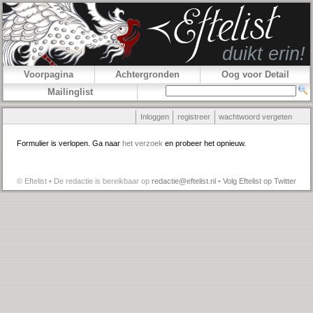
Voorpagina
Achtergronden
Oog voor Detail
Mailinglist
Inloggen
registreer
wachtwoord vergeten
Formulier is verlopen. Ga naar
het verzoek
en probeer het opnieuw.
© Eftelist • De redactie is bereikbaar op
redactie@eftelist.nl
•
Volg Eftelist op Twitter