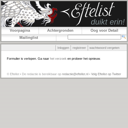
Voorpagina
Achtergronden
Oog voor Detail
Mailinglist
Inloggen
registreer
wachtwoord vergeten
Formulier is verlopen. Ga naar
het verzoek
en probeer het opnieuw.
© Eftelist • De redactie is bereikbaar op
redactie@eftelist.nl
•
Volg Eftelist op Twitter