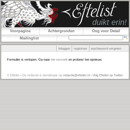
Voorpagina
Achtergronden
Oog voor Detail
Mailinglist
Inloggen
registreer
wachtwoord vergeten
Formulier is verlopen. Ga naar
het verzoek
en probeer het opnieuw.
© Eftelist • De redactie is bereikbaar op
redactie@eftelist.nl
•
Volg Eftelist op Twitter