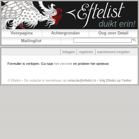
Voorpagina
Achtergronden
Oog voor Detail
Mailinglist
Inloggen
registreer
wachtwoord vergeten
Formulier is verlopen. Ga naar
het verzoek
en probeer het opnieuw.
© Eftelist • De redactie is bereikbaar op
redactie@eftelist.nl
•
Volg Eftelist op Twitter