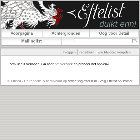
Voorpagina
Achtergronden
Oog voor Detail
Mailinglist
Inloggen
registreer
wachtwoord vergeten
Formulier is verlopen. Ga naar
het verzoek
en probeer het opnieuw.
© Eftelist • De redactie is bereikbaar op
redactie@eftelist.nl
•
Volg Eftelist op Twitter