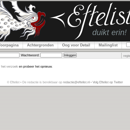
Voorpagina
Achtergronden
Oog voor Detail
Mailinglist
Wachtwoord:
regi
r
het verzoek
en probeer het opnieuw.
© Eftelist • De redactie is bereikbaar op
redactie@eftelist.nl
•
Volg Eftelist op Twitter