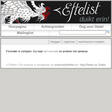
Voorpagina
Achtergronden
Oog voor Detail
Mailinglist
Inloggen
registreer
wachtwoord vergeten
Formulier is verlopen. Ga naar
het verzoek
en probeer het opnieuw.
© Eftelist • De redactie is bereikbaar op
redactie@eftelist.nl
•
Volg Eftelist op Twitter