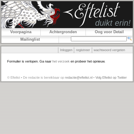
Voorpagina
Achtergronden
Oog voor Detail
Mailinglist
Inloggen
registreer
wachtwoord vergeten
Formulier is verlopen. Ga naar
het verzoek
en probeer het opnieuw.
© Eftelist • De redactie is bereikbaar op
redactie@eftelist.nl
•
Volg Eftelist op Twitter