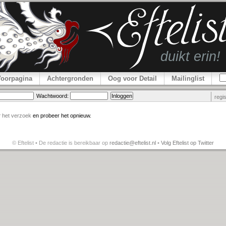
Voorpagina
Achtergronden
Oog voor Detail
Mailinglist
Wachtwoord:
regi
r
het verzoek
en probeer het opnieuw.
© Eftelist • De redactie is bereikbaar op
redactie@eftelist.nl
•
Volg Eftelist op Twitter