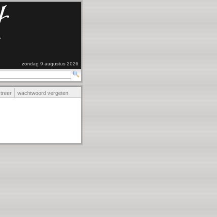
zondag 9 augustus 2026
streer
wachtwoord vergeten