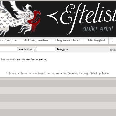
Voorpagina
Achtergronden
Oog voor Detail
Mailinglist
Wachtwoord:
regi
r
het verzoek
en probeer het opnieuw.
© Eftelist • De redactie is bereikbaar op
redactie@eftelist.nl
•
Volg Eftelist op Twitter